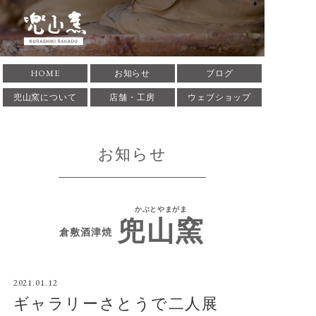
倉敷酒津焼 兜山窯 かぶ
HOME
お知らせ
ブログ
とやまがま 岡山県倉敷市
兜山窯について
店舗・工房
ウェブショップ
にある窯元です。1935年
お知らせ
に築窯。酒津焼兜山窯の
歴史、作家･作品の紹介
かぶとやまがま
兜山窯
をしています。
倉敷酒津焼
2021.01.12
ギャラリーさとうで二人展