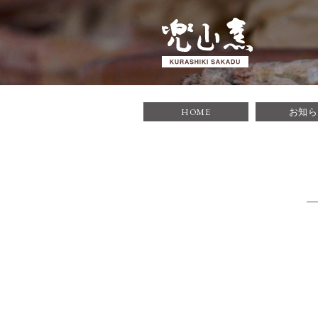
倉敷酒津焼 兜
HOME
お知
1935年に築窯
す。