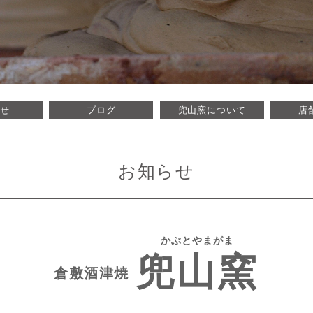
山窯 かぶとやまがま 岡山県倉敷
らせ
ブログ
兜山窯について
店
。酒津焼兜山窯の歴史、作家･作品
お知らせ
かぶとやまがま
兜山窯
倉敷酒津焼