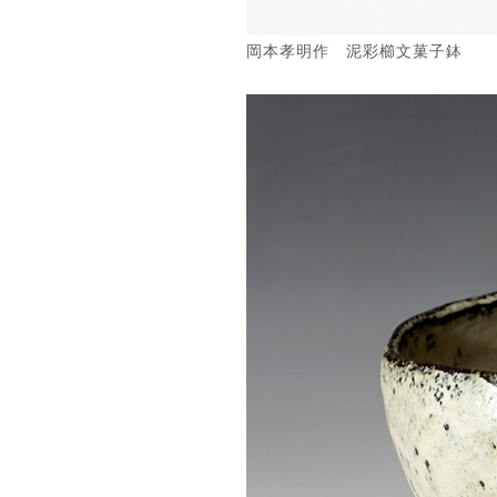
岡本孝明作 泥彩櫛文菓子鉢