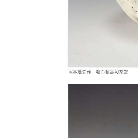
岡本達弥作 糖白釉黒彩茶盌