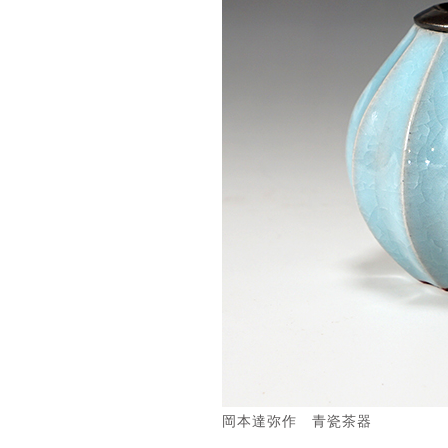
岡本達弥作 青瓷茶器