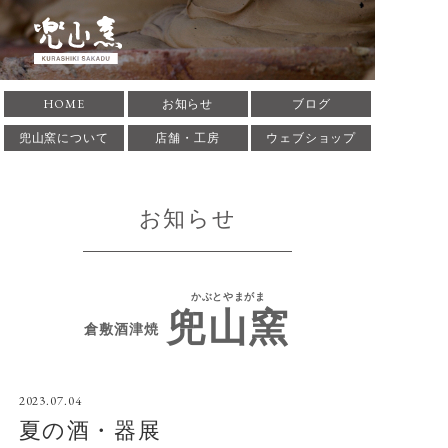
倉敷酒津焼 兜山窯 かぶ
HOME
お知らせ
ブログ
とやまがま 岡山県倉敷市
兜山窯について
店舗・工房
ウェブショップ
にある窯元です。1935年
お知らせ
に築窯。酒津焼兜山窯の
歴史、作家･作品の紹介
かぶとやまがま
兜山窯
をしています。
倉敷酒津焼
2023.07.04
夏の酒・器展