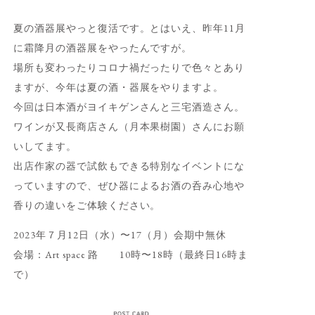
夏の酒器展やっと復活です。とはいえ、昨年11月
に霜降月の酒器展をやったんですが。
場所も変わったりコロナ禍だったりで色々とあり
ますが、今年は夏の酒・器展をやりますよ。
今回は日本酒がヨイキゲンさんと三宅酒造さん。
ワインが又長商店さん（月本果樹園）さんにお願
いしてます。
出店作家の器で試飲もできる特別なイベントにな
っていますので、ぜひ器によるお酒の呑み心地や
香りの違いをご体験ください。
2023年７月12日（水）〜17（月）会期中無休
会場：Art space 路ゞ 10時〜18時（最終日16時ま
で）