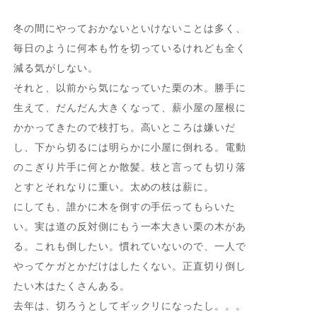
冬の間にやっておかないといけないことは多く、
毎日のように何本も竹を切っているけれども全く
減る気がしない。
それと、以前から気になっていた栗の木。勝手に
生えて、だんだん大きくなって、薪小屋の屋根に
かかってきたので枝打ち。高いところは嫌いだ
し、下から切るには明らかに小屋に倒れる。電動
のこぎり片手に何とか散髪。枝と言っても切り落
とすとそれなりに重い。太めの枝は薪に。
にしても、誰かに木を倒すの手伝ってもらいた
い。実は道の反対側にもう一本大きい栗の木があ
る。これも倒したい。慣れていないので、一人で
やってケガとかだけはしたくない。正直切り倒し
たい木はたくさんある。
去年は、切ろうとしてギックリになったし。。。