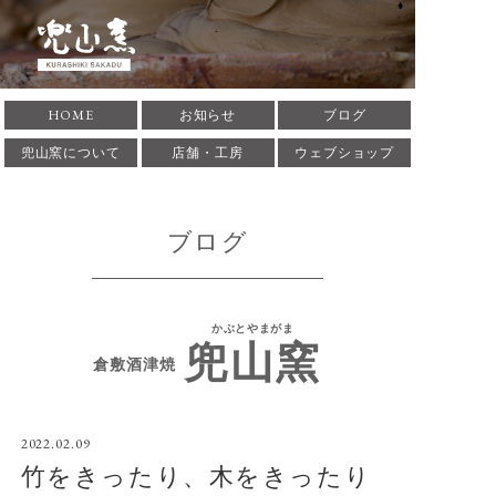
倉敷酒津焼 兜山窯 かぶ
HOME
お知らせ
ブログ
とやまがま 岡山県倉敷市
兜山窯について
店舗・工房
ウェブショップ
にある窯元です。1935年
ブログ
に築窯。酒津焼兜山窯の
歴史、作家･作品の紹介
かぶとやまがま
兜山窯
をしています。
倉敷酒津焼
2022.02.09
竹をきったり、木をきったり