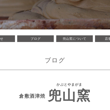
山窯 かぶとやまがま 岡山県倉敷
らせ
ブログ
兜山窯について
店
。酒津焼兜山窯の歴史、作家･作品
ブログ
かぶとやまがま
兜山窯
倉敷酒津焼