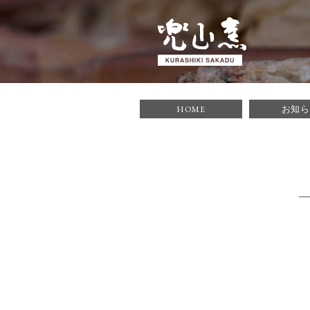
倉敷酒津焼 兜
HOME
お知
1935年に築窯
す。