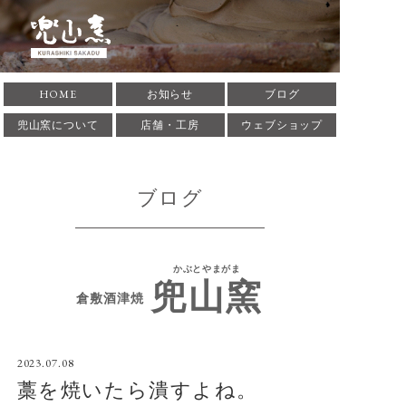
倉敷酒津焼 兜山窯 かぶ
HOME
お知らせ
ブログ
とやまがま 岡山県倉敷市
兜山窯について
店舗・工房
ウェブショップ
にある窯元です。1935年
ブログ
に築窯。酒津焼兜山窯の
歴史、作家･作品の紹介
かぶとやまがま
兜山窯
をしています。
倉敷酒津焼
2023.07.08
藁を焼いたら潰すよね。