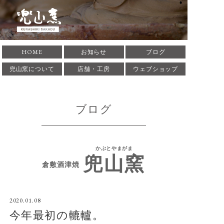
倉敷酒津焼 兜山窯 かぶ
HOME
お知らせ
ブログ
とやまがま 岡山県倉敷市
兜山窯について
店舗・工房
ウェブショップ
にある窯元です。1935年
ブログ
に築窯。酒津焼兜山窯の
歴史、作家･作品の紹介
かぶとやまがま
兜山窯
をしています。
倉敷酒津焼
2020.01.08
今年最初の轆轤。