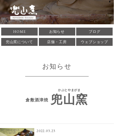
倉敷酒津焼 兜山窯 かぶ
HOME
お知らせ
ブログ
とやまがま 岡山県倉敷市
兜山窯について
店舗・工房
ウェブショップ
にある窯元です。1935年
お知らせ
に築窯。酒津焼兜山窯の
歴史、作家･作品の紹介
かぶとやまがま
兜山窯
をしています。
倉敷酒津焼
2022.03.23